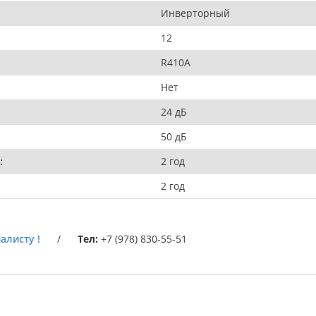
Инверторный
12
R410A
Нет
24 дБ
50 дБ
:
2 год
2 год
алисту !
/
Тел:
+7 (978) 830-55-51