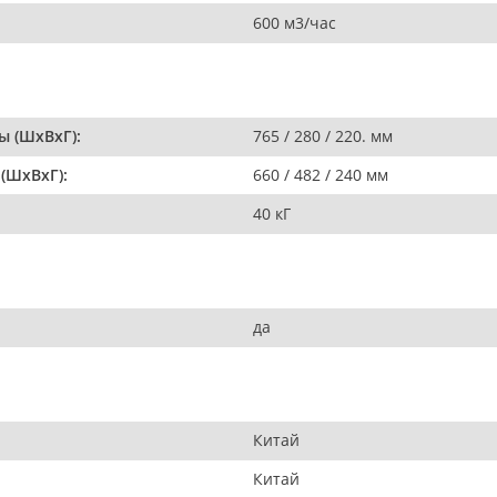
600 м3/час
ы (ШxВxГ):
765 / 280 / 220. мм
(ШxВxГ):
660 / 482 / 240 мм
40 кГ
да
Китай
Китай