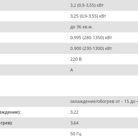
3,2 (0,9-3,55) кВт
3,25 (0,9-3,55) кВт
до 36 кв.м.
0.995 (280-1350) кВт
0.900 (230-1300) кВт
220 В
:
A
охлаждение/обогрев от - 15 до 
аждение):
3,22
грев):
3,64
50 Гц