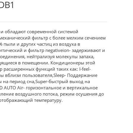
DB1
ии обладают современной системой
еханический фильтр с более мелким сечением
% пыли и других частиц из воздуха в
тический и фильтр negativeion- задерживают и
соединения, нейтрализуя молекулы запаха,
дящиеся в помещении. Кондиционеры этой
р расширенных функций таких как: I-feel-
ы вблизи пользователя,Sleep- Поддержание
 на период сна,Super-быстрый выход на
D AUTO Air- горизонтальное и вертикальное
еление воздушного потока, режим осушения до
 отображающий температуру.